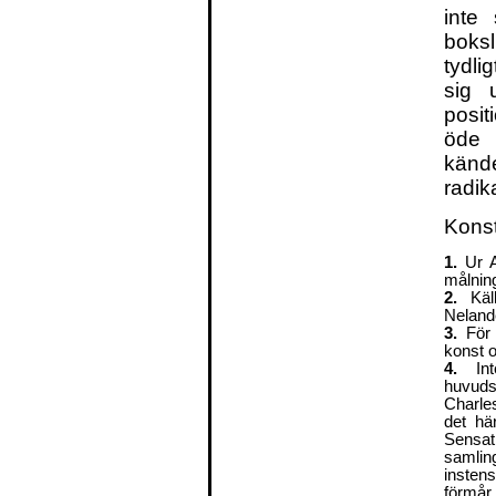
inte
boksl
tydli
sig u
posit
öde 
känd
radik
Konst
1.
Ur A
målnin
2.
Käll
Neland
3.
För 
konst 
4.
Inte
huvuds
Charles
det hä
Sensat
samlin
instens
förmår