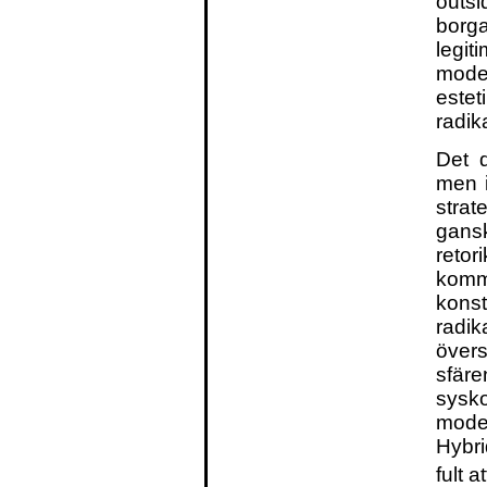
outs
borg
leg
mode
estet
radika
Det d
men i
strat
gans
ret
kom
kons
radik
övers
sfär
sysko
mode
Hybri
fult 