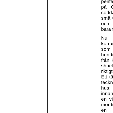
perif
på Gi
sedd
små u
och 
bara 
Nu g
korr
som 
hundr
från
shack
rikti
Ett t
teckn
hus
innan
en vi
mor t
en l