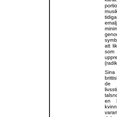
port
musi
tidi
emal
minim
geno
symbo
att l
som
uppr
(radi
Sina
britt
de c
livs
talsn
en l
kvinn
varan