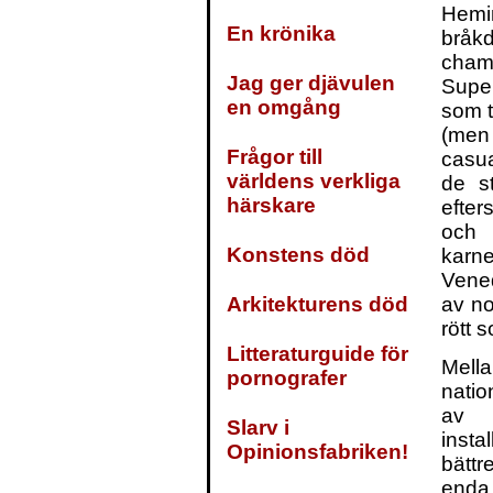
Hemi
En krönika
br
cham
Jag ger djävulen
Super
en omgång
som t
(men
Frågor till
casua
världens verkliga
de s
härskare
efter
och 
Konstens död
karn
Vened
Arkitekturens död
av no
rött 
Litteraturguide för
Mell
pornografer
natio
av v
Slarv i
insta
Opinionsfabriken!
bättr
enda 