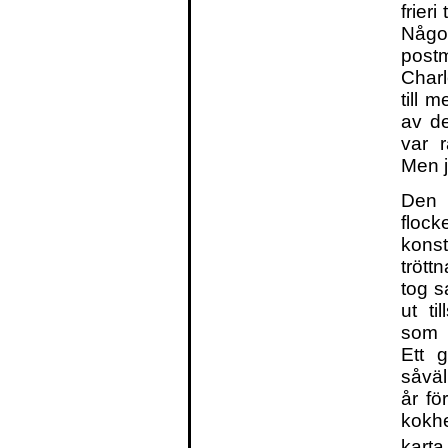
frieri
Någo
post
Charl
till 
av de
var r
Men j
Den 
floc
konst
tröt
tog s
ut ti
som l
Ett g
såväl
år fö
kokh
karta