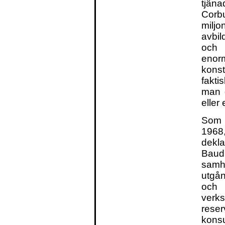
tjän
Cor
miljo
avbil
och 
enorm
konst
fakt
man 
eller
Som 
1968
dekl
Baud
sam
utgå
och 
ver
res
kons