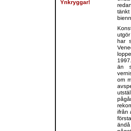
Ynkryggar!
redan
tänkt
bienn
Kons
utgör
har s
Vene
lopp
1997.
än s
vern
om ma
avs
utstä
påg
rekom
ifrån
förs
ändå