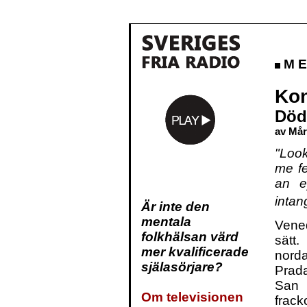
M E 
Kon
D
öd
av Mår
"Loo
me fe
an ey
intan
Är inte den
mentala
Vene
folkhälsan värd
sätt
mer kvalificerade
norda
själasörjare?
Prada
San
Om televisionen
frack