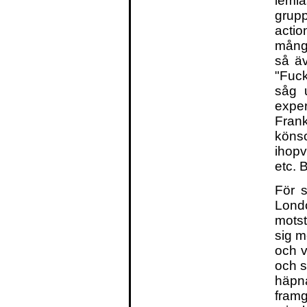
leml
grup
actio
många
så ä
"Fuck
såg 
expe
Fran
köns
ihopvä
etc. 
För s
Lond
motst
sig m
och v
och s
häpna
framg