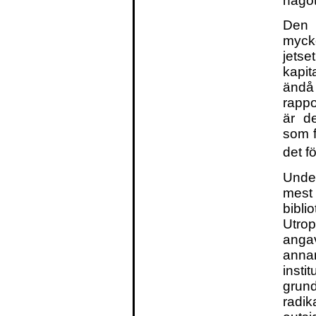
något
Den 
mycke
jets
kapit
ändå
rappo
är de
som f
det fö
Unde
mest 
bibl
Utro
angav
anna
insti
grund
radik