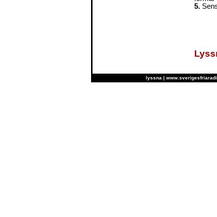
5.
Sens
Lyss
lyssna
|
www.sverigesfriaradi