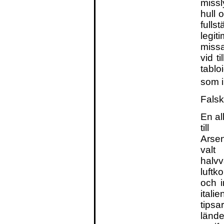
miss
hull 
ful
legit
missa
vid ti
tablo
som i
Falsk
En al
till
Arse
valt
halv
luftk
och i
ital
tipsa
länd