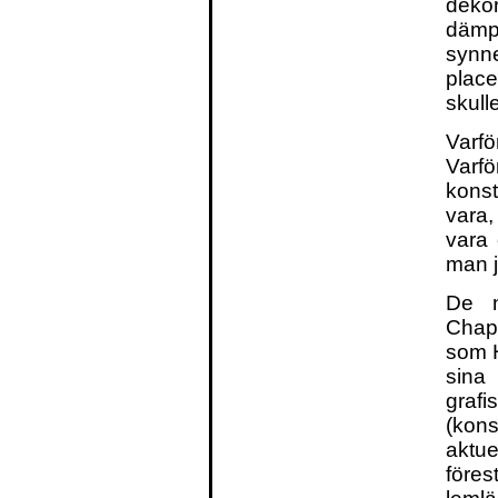
dekor
dämpa
synn
place
skull
Varfö
Varf
kons
vara,
vara 
man j
De n
Chap
som 
sina
gra
(kons
aktue
föres