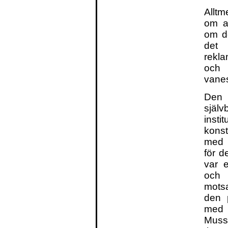
Alltm
om a
om de
det 
rekla
och 
vane
Den 
sjä
insti
kons
med k
för d
var 
och 
mots
den 
med 
Muss