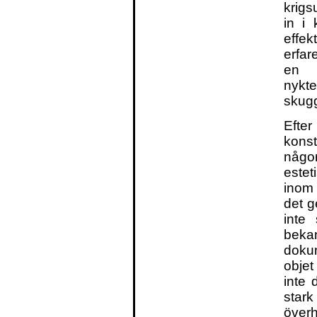
krigs
in i 
effek
erfar
en b
nykt
skug
Eft
kons
någon
estet
inom 
det g
inte
bekan
dokum
objet
inte 
stark
överh