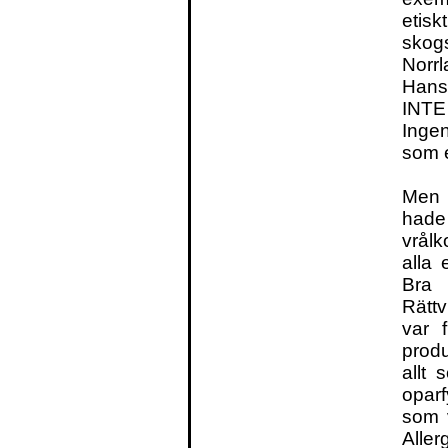
etis
skog
Norr
Hanse
INTE 
Inge
som et
Men d
hade 
vrål
alla 
Bra 
Rättv
var 
produ
allt
oparf
som 
Aller