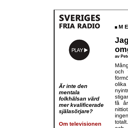
M E 
Jag
om
av Pet
Mång
och 
förm
oli
Är inte den
nyin
mentala
stiga
folkhälsan värd
få å
mer kvalificerade
nitt
själasörjare?
inge
total
Om televisionen