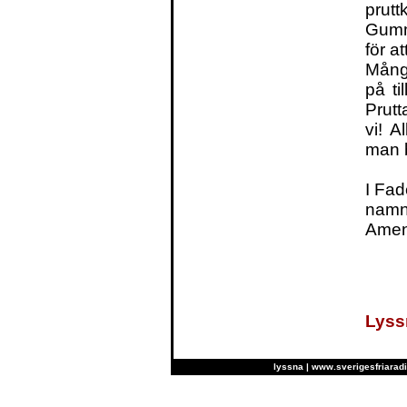
prut
Gummi
för a
Många
på ti
Prutt
vi! A
man 
I Fad
namn
Ame
Lyss
lyssna
|
www.sverigesfriaradi