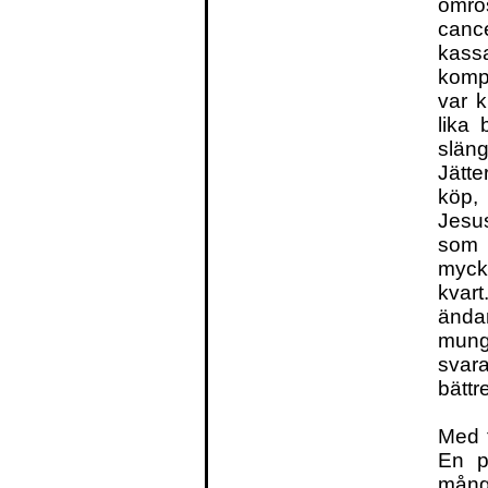
omrös
canc
kas
komp
var 
lika 
släng
Jätte
köp, 
Jesus
som 
mycke
kvart
ända
mungi
svar
bättr
Med t
En p
många