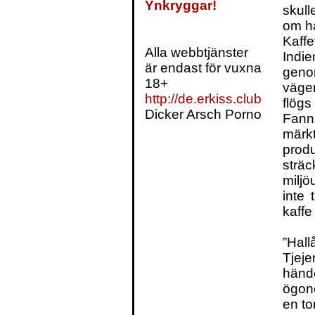
Ynkryggar!
skul
om ha
Kaffe
Alla webbtjänster
Indie
är endast för vuxna
geno
18+
väge
http://de.erkiss.club
flög
Dicker Arsch Porno
Fann
märk
prod
strä
milj
inte 
kaffe 
”Hallå
Tjej
händ
ögone
en t