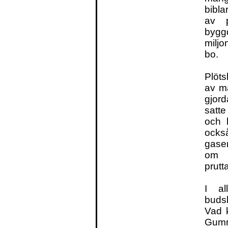
bibla
av p
bygg
milj
bo.
Plöts
av ma
gjor
satte
och h
ocks
gase
om b
prutt
I al
budsk
Vad k
Gumm