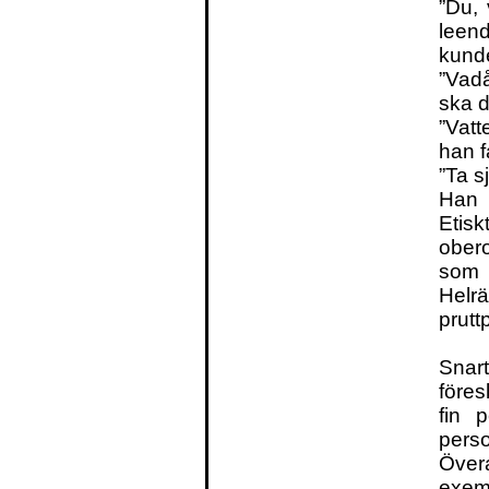
”Du, 
leend
kunde
”Vad
ska d
”Vatt
han fa
”Ta sj
Han b
Eti
obero
som 
Helrä
prutt
Snar
föres
fin 
pers
Övera
exem