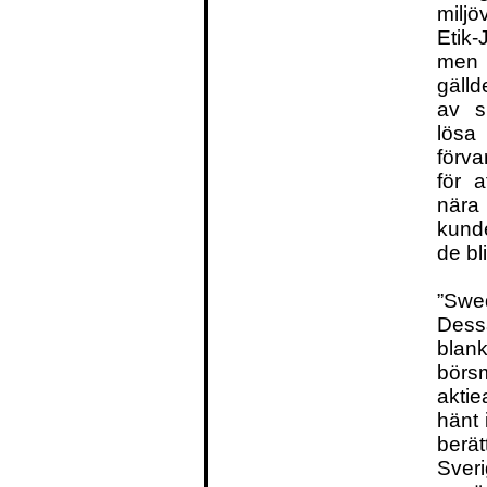
miljö
Etik
men 
gälld
av s
lösa
förv
för a
nära 
kunde
de bl
”Swe
Dessa
blan
börs
aktie
hänt 
berä
Sveri