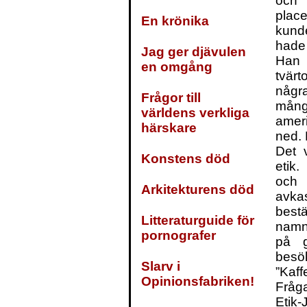
och 
place
En krönika
kunde
hade 
Jag ger djävulen
Han h
en omgång
tvärt
någr
Frågor till
mång
världens verkliga
amer
härskare
ned. 
Det 
Konstens död
etik.
och
Arkitekturens död
avkas
bestä
Litteraturguide för
namn
pornografer
på g
besök
Slarv i
”Kaffe
Opinionsfabriken!
Fråga
Etik-